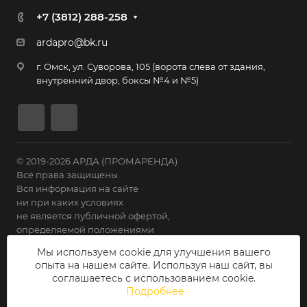
+7 (3812) 288-258
ardapro@bk.ru
г. Омск, ул. Суворова, 105 (ворота слева от здания,
внутренний двор, боксы №4 и №5)
© 2019-2026 АРДА (ПРОМАРЕНДА)
Все права защищены.
Вся информация на сайте
ни при каких условиях
не является публичной офертой,
определяемой положениями
Статьи 435 ГК РФ.
Мы используем cookie для улучшения вашего
опыта на нашем сайте. Используя наш сайт, вы
Политика конфиденциальности
соглашаетесь с использованием cookie.
Подробнее