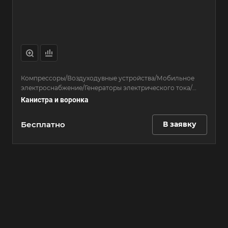
Компрессоры/Воздуходувные устройства/Мобильное
электроснабжение/Генераторы электрического тока/
Сопутствующие товары/Уплотнение грунтов и сыпучих
Канистра и воронка
материалов/Прямоходные виброплиты/Реверсивные
виброплиты/Вибротрамбовки
Бесплатно
В заявку