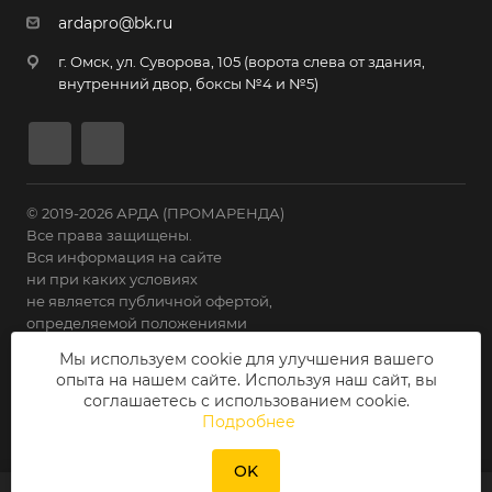
ardapro@bk.ru
г. Омск, ул. Суворова, 105 (ворота слева от здания,
внутренний двор, боксы №4 и №5)
© 2019-2026 АРДА (ПРОМАРЕНДА)
Все права защищены.
Вся информация на сайте
ни при каких условиях
не является публичной офертой,
определяемой положениями
Статьи 435 ГК РФ.
Мы используем cookie для улучшения вашего
опыта на нашем сайте. Используя наш сайт, вы
Политика конфиденциальности
соглашаетесь с использованием cookie.
Подробнее
OK