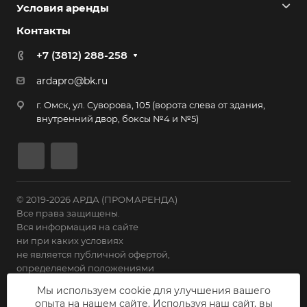
Условия аренды
Контакты
+7 (3812) 288-258
ardapro@bk.ru
г. Омск, ул. Суворова, 105 (ворота слева от здания,
внутренний двор, боксы №4 и №5)
© 2019-2026 АРДА (ПРОМАРЕНДА)
Все права защищены.
Вся информация на сайте
ни при каких условиях
не является публичной офертой,
определяемой положениями
Статьи 435 ГК РФ.
Мы используем cookie для улучшения вашего
опыта на нашем сайте. Используя наш сайт, вы
Политика конфиденциальности