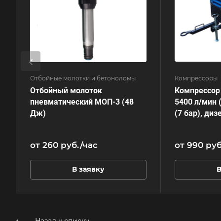
Отбойные молотки и бетоноломы
Компрессоры
Отбойный молоток
Компрессор 
пневматический МОП-3 (48
5400 л/мин (
Дж)
(7 бар), ди
от 260
руб.
/час
от 990
руб
В заявку
В