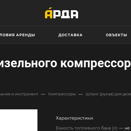
ЛОВИЯ АРЕНДЫ
ДОСТАВКА
ОБЪЕКТЫ
изельного компрессора
—
—
ание и инструмент
Компрессоры
Шланг (рукав) для диз
Характеристики
Емкость топливного бака (л)
—
не