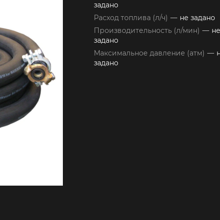
задано
Расход топлива (л/ч)
—
не задано
Производительность (л/мин)
—
н
задано
Максимальное давление (атм)
—
задано