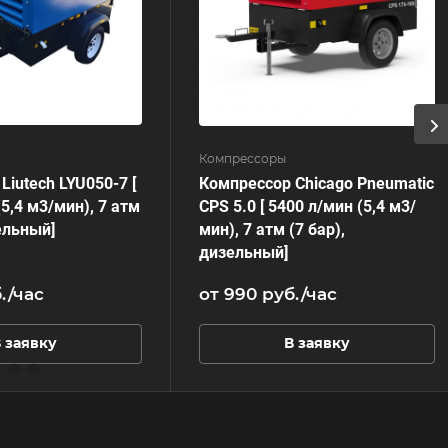
Компрессоры
Liutech LYU050-7 [
Компрессор Chicago Pneumatic
5,4 м3/мин), 7 атм
CPS 5.0 [ 5400 л/мин (5,4 м3/
зельный]
мин), 7 атм (7 бар),
дизельный]
.
/час
от 990
руб.
/час
 заявку
В заявку