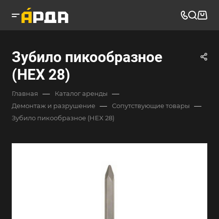
Зубило пикообразное
(HEX 28)
—
—
Главная
Каталог аренды
—
—
Демонтаж и разрушение
Сопутствующие товары
Зубило пикообразное (HEX 28)