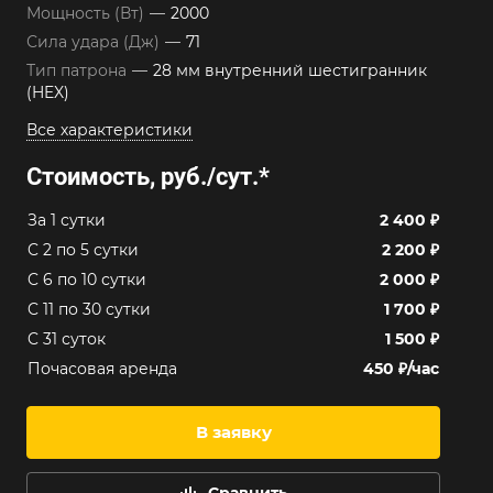
Мощность (Вт)
—
2000
Сила удара (Дж)
—
71
Тип патрона
—
28 мм внутренний шестигранник
(HEX)
Все характеристики
Стоимость, руб./сут.
*
За 1 сутки
2 400 ₽
C 2 по 5 сутки
2 200 ₽
C 6 по 10 сутки
2 000 ₽
C 11 по 30 сутки
1 700 ₽
C 31 суток
1 500 ₽
Почасовая аренда
450 ₽/час
В заявку