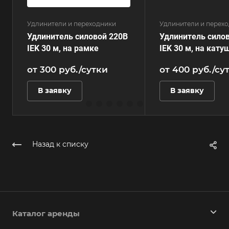
Удлинители и переходники
Удлинители и перех
Удлинитель силовой 220В
Удлинитель сило
IEK 30 м, на рамке
IEK 30 м, на кату
от 300
руб.
/сутки
от 400
руб.
/су
В заявку
В заявку
Назад к списку
Каталог аренды