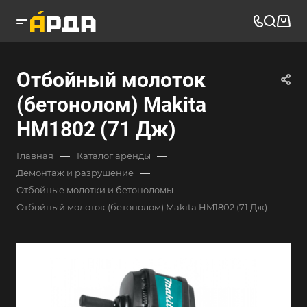
Отбойный молоток
(бетонолом) Makita
HM1802 (71 Дж)
—
—
Главная
Каталог аренды
—
Демонтаж и разрушение
—
Отбойные молотки и бетоноломы
Отбойный молоток (бетонолом) Makita HM1802 (71 Дж)