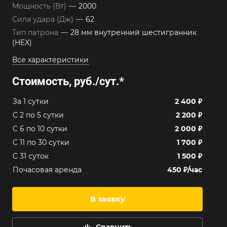
Мощность (Вт)
—
2000
Сила удара (Дж)
—
62
Тип патрона
—
28 мм внутренний шестигранник
(HEX)
Все характеристики
Стоимость, руб./сут.
*
За 1 сутки
2 400 ₽
C 2 по 5 сутки
2 200 ₽
C 6 по 10 сутки
2 000 ₽
C 11 по 30 сутки
1 700 ₽
C 31 суток
1 500 ₽
Почасовая аренда
450 ₽/час
В заявку