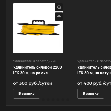
Удлинители и переходники
Удлинители и перех
Удлинитель силовой 220В
Удлинитель сило
IEK 30 м, на рамке
IEK 30 м, на кату
от 300
руб.
/сутки
от 400
руб.
/су
В заявку
В заявку