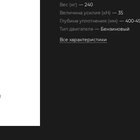
Вес (кг)
—
240
Величина усилия (кН)
—
35
Глубина уплотнения (мм)
—
400-4
Тип двигателя
—
Бензиновый
Все характеристики