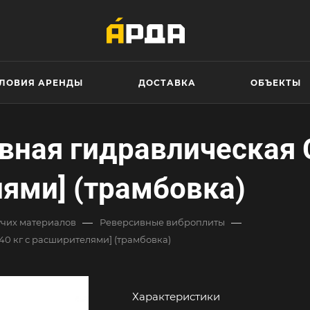
ЛОВИЯ АРЕНДЫ
ДОСТАВКА
ОБЪЕКТЫ
вная гидравлическая
лями] (трамбовка)
—
—
учих материалов
Реверсивные виброплиты
0 кг с расширителями] (трамбовка)
Характеристики