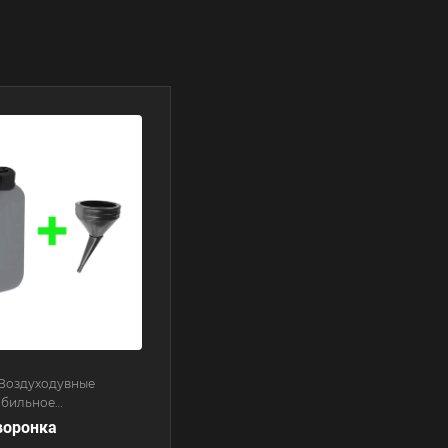
Воздуходувные
обильное
ение/Генераторы
воронка
о тока/