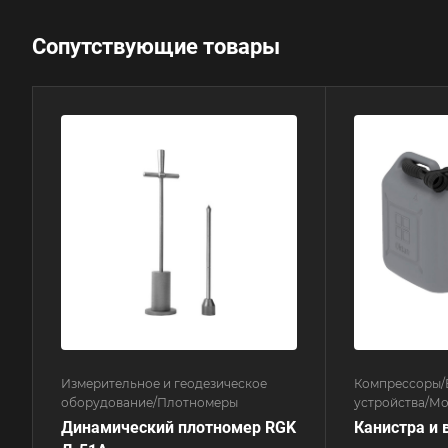
Сопутствующие товары
Измерительное и геодезическое
Компрессоры/
оборудование/Плотномеры
устройства/М
электроснабж
Динамический плотномер RGK
Канистра и 
электрическог