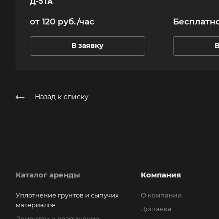
Д-51А
Сопутствующи
грунтов и сып
от 120
руб.
/час
Бесплатн
Прямоходные 
Реверсивные 
Вибротрамбов
В заявку
В
Назад к списку
Каталог аренды
Компания
Уплотнение грунтов и сыпучих
О компании
материалов
Доставка
Демонтаж и разрушение