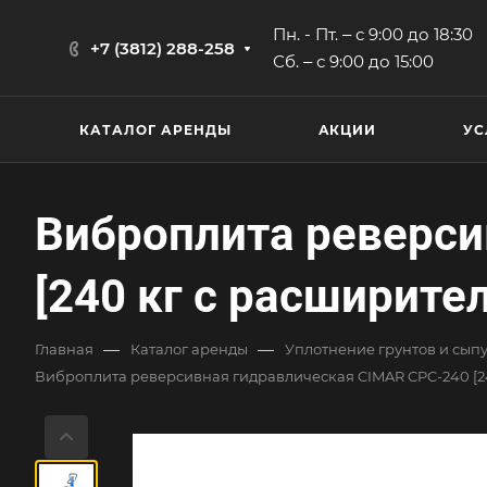
Пн. - Пт. ‒ с 9:00 до 18:30
+7 (3812) 288-258
Сб. ‒ с 9:00 до 15:00
КАТАЛОГ АРЕНДЫ
АКЦИИ
УС
Виброплита реверси
[240 кг с расширите
—
—
Главная
Каталог аренды
Уплотнение грунтов и сып
Виброплита реверсивная гидравлическая CIMAR CPC-240 [24