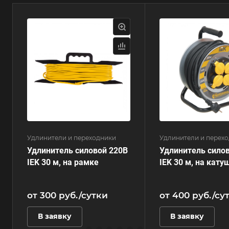
Удлинители и переходники
Удлинители и перех
Удлинитель силовой 220В
Удлинитель сило
IEK 30 м, на рамке
IEK 30 м, на кату
от 300
руб.
/сутки
от 400
руб.
/су
В заявку
В заявку