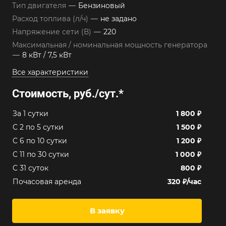
Тип двигателя
—
Бензиновый
Расход топлива (л/ч)
—
не задано
Напряжение сети (В)
—
220
Максимальная / номинальная мощность генератора
—
8 кВт / 7,5 кВт
Все характеристики
Стоимость, руб./сут.
*
За 1 сутки
1 800 ₽
C 2 по 5 сутки
1 500 ₽
C 6 по 10 сутки
1 200 ₽
C 11 по 30 сутки
1 000 ₽
C 31 суток
800 ₽
Почасовая аренда
320 ₽/час
В заявку