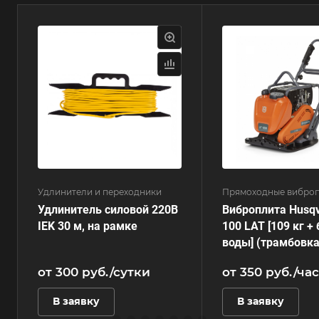
Удлинители и переходники
Прямоходные вибро
Удлинитель силовой 220В
Виброплита Husqv
IEK 30 м, на рамке
100 LAT [109 кг +
воды] (трамбовка
от 300
руб.
/сутки
от 350
руб.
/час
В заявку
В заявку