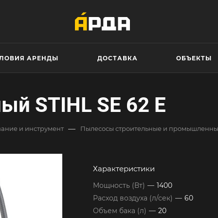
ЛОВИЯ АРЕНДЫ
ДОСТАВКА
ОБЪЕКТЫ
ый STIHL SE 62 E
—
ание и инструмент
Пылесосы строительные и промышленн
Характеристики
Мощность (Вт)
—
1400
Расход воздуха (л/сек)
—
60
Объем бака (л)
—
20