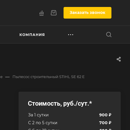
Заказать звонок
КОМПАНИЯ
—
ые
Пылесос строительный STIHL SE 62 E
Стоимость, руб./сут.
*
За 1 сутки
900 ₽
C 2 по 5 сутки
700 ₽