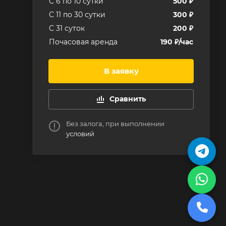
C 6 по 10 сутки
500 ₽
C 11 по 30 сутки
300 ₽
C 31 суток
200 ₽
Почасовая аренда
190 ₽/час
В заявку
Сравнить
Без залога, при выполнении
условий