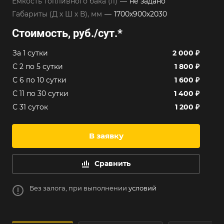
Емкость топливного бака (л)
—
не задано
Габариты (Д х Ш х В), мм
—
1700х900х2030
Стоимость, руб./сут.
*
За 1 сутки
2 000 ₽
С 2 по 5 сутки
1 800 ₽
С 6 по 10 сутки
1 600 ₽
С 11 по 30 сутки
1 400 ₽
С 31 суток
1 200 ₽
В заявку
Сравнить
Без залога, при выполнении
условий