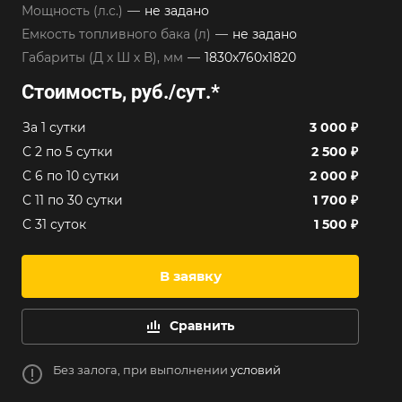
Мощность (л.с.)
—
не задано
Емкость топливного бака (л)
—
не задано
Габариты (Д х Ш х В), мм
—
1830х760х1820
Стоимость, руб./сут.
*
За 1 сутки
3 000 ₽
C 2 по 5 сутки
2 500 ₽
C 6 по 10 сутки
2 000 ₽
C 11 по 30 сутки
1 700 ₽
C 31 суток
1 500 ₽
В заявку
Сравнить
Без залога, при выполнении
условий