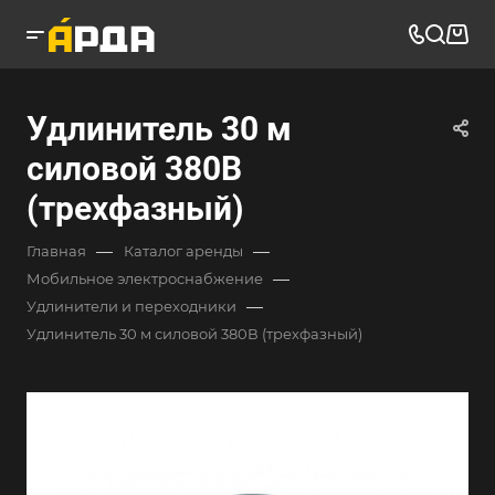
Удлинитель 30 м
силовой 380В
(трехфазный)
—
—
Главная
Каталог аренды
—
Мобильное электроснабжение
—
Удлинители и переходники
Удлинитель 30 м силовой 380В (трехфазный)